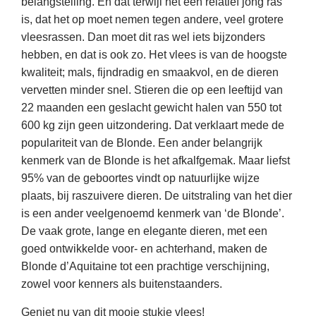
belangstelling. En dat terwijl het een relatief jong ras
is, dat het op moet nemen tegen andere, veel grotere
vleesrassen. Dan moet dit ras wel iets bijzonders
hebben, en dat is ook zo. Het vlees is van de hoogste
kwaliteit; mals, fijndradig en smaakvol, en de dieren
vervetten minder snel. Stieren die op een leeftijd van
22 maanden een geslacht gewicht halen van 550 tot
600 kg zijn geen uitzondering. Dat verklaart mede de
populariteit van de Blonde. Een ander belangrijk
kenmerk van de Blonde is het afkalfgemak. Maar liefst
95% van de geboortes vindt op natuurlijke wijze
plaats, bij raszuivere dieren. De uitstraling van het dier
is een ander veelgenoemd kenmerk van ‘de Blonde’.
De vaak grote, lange en elegante dieren, met een
goed ontwikkelde voor- en achterhand, maken de
Blonde d’Aquitaine tot een prachtige verschijning,
zowel voor kenners als buitenstaanders.
Geniet nu van dit mooie stukje vlees!